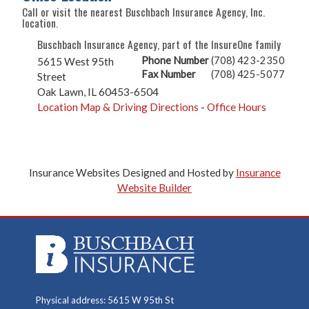
Call or visit the nearest Buschbach Insurance Agency, Inc.
location.
Buschbach Insurance Agency, part of the InsureOne family
Phone Number
(708) 423-2350
5615 West 95th
Fax Number
(708) 425-5077
Street
Oak Lawn
,
IL
60453-6504
Location Map & Driving Directions
-
Office Hours
Insurance Websites
Designed and Hosted by
Insurance
Website Builder
Physical address: 5615 W 95th St